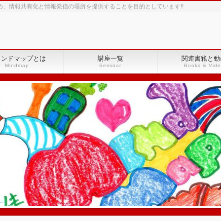
め、情報共有化と情報発信の場所を提供することを目的としています!!
インドマップとは
講座一覧
関連書籍と動
Mindmap
Seminar
Books & Vid