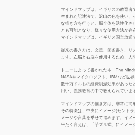
マインドマップは、イギリスの教育者
生まれた記述法で、沢山の色を使い、
な描き方を行うと、脳全体を活性化さ
とも可能となり、様々な使用方法が存
マインドマップは、イギリス国営放送である
従来の書き方は、文章、箇条書き、リ
ます。左脳と右脳を使用するため、人
トニーによって書かれた本「The Min
NASAやマイクロソフト、IBMなど
数千万ドルもの経費削減効果があった
用い、義務教育の中で教えられていま
マインドマップの描き方は、非常に簡
その特徴は、中央にイメージ(セント
メージや言葉を乗せて進めます。イメ
平たく言えば、「芋ズル式」にイメー