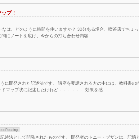
マップ！
あたなは、どのように時間を使いますか？ 30分ある場合、喫茶店でちょ
の間にノートを広げ、今からの打ち合わせ内容 …
うに開発された記述法です。 講座を受講される方の中には、教科書の
ンドマップ状に記述したけれど．．．．．． 効果を感 …
eedReading
記述法として開発されたものです。 開発者のトニー・ブザンは、記憶と