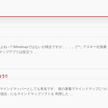
～!! iMindmapではないが残念ですが。。。。(^^;; アスキー社
ドマップアプリは役立つ …
う!!
』はマインドマッパーとしても有名です。 彼の著書でマインドマップにつ
強法」にもマインドマップソフトを 利用した …