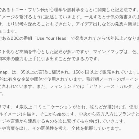
であるトニー・ブザン氏が心理学や脳科学をもとに開発した記述法です
イメージを繋げるように記述していきます。一見すると子供の落書きの
せ、より思考を深めることもできたり、アイデア出しなどの発想を簡単
在します。
BBCの番組「Use Your Head」で発表されてから40年以上となり
スト化など左脳を中心とした記述が多いですが、マインドマップは、色
間本来の能力を上手に引き出すことができるのです。
dmap」は、35以上の言語に翻訳され、150ヶ国以上で販売されています。パ
世界的に有名な企業や団体で使用されています。飛行機メーカーのボーイ
と言われています。また、フィンランドでは「アヤトゥース・カルタ」
す。
単です。４歳以上 コミュニケーションがとれ、絵などが描ければ、使用
ラルイメージ)を描き、そこから始めます。中央から四方八方にブランチ
ージや言葉から連想するものを次に繋げて枝を伸ばしていきます。
ジや言葉を出し、その関係性を考え、全体を把握していきます。